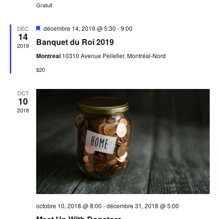
i
Gratuit
c
n
o
n
h
n
M
décembre 14, 2019 @ 5:30
-
9:00
DÉC
e
14
i
d
e
z
Banquet du Roi 2019
s
2019
u
e
e
Montreal
10310 Avenue Pelletier, Montréal-Nord
e
n
n
v
a
$20
e
t
v
u
d
a
n
e
n
a
OCT
t
10
s
t
a
2018
e
É
v
.
v
i
è
n
g
e
a
m
t
e
i
n
octobre 10, 2018 @ 8:00
-
décembre 31, 2018 @ 5:00
t