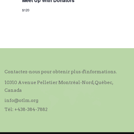
o
Meet Up With Donators
n
$120
d
e
v
u
e
s
Contactez-nous pour obtenir plus d'informations.
É
10310 Avenue Pelletier Montréal-Nord, Québec,
v
Canada
è
info@otlm.org
n
Tél:
+438-384-7882
e
m