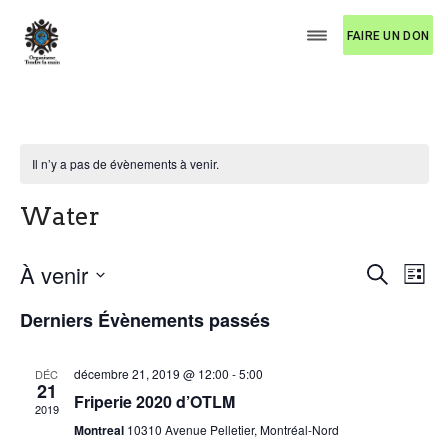
FAIRE UN DON
Il n’y a pas de évènements à venir.
Water
R
N
À venir
R
L
e
a
e
S
i
c
Derniers Évènements passés
v
s
é
h
c
t
l
i
e
e
e
h
r
g
décembre 21, 2019 @ 12:00
-
5:00
DÉC
c
c
21
a
e
Friperie 2020 d’OTLM
t
h
2019
t
e
i
Montreal
10310 Avenue Pelletier, Montréal-Nord
r
o