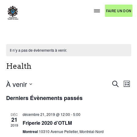
FAIRE UN DON
Il n’y a pas de évènements à venir.
Health
R
N
À venir
R
L
e
a
e
S
i
c
Derniers Évènements passés
v
s
é
h
c
t
l
i
e
e
e
h
r
g
décembre 21, 2019 @ 12:00
-
5:00
DÉC
c
c
21
a
e
Friperie 2020 d’OTLM
t
h
2019
t
e
i
Montreal
10310 Avenue Pelletier, Montréal-Nord
r
o