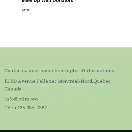
o
Meet Up With Donators
n
$120
d
e
v
u
e
s
Contactez-nous pour obtenir plus d'informations.
É
10310 Avenue Pelletier Montréal-Nord, Québec,
v
Canada
è
info@otlm.org
n
Tél:
+438-384-7882
e
m