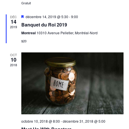
i
Gratuit
c
n
o
n
h
n
M
décembre 14, 2019 @ 5:30
-
9:00
DÉC
e
14
i
d
e
z
Banquet du Roi 2019
s
2019
u
e
e
Montreal
10310 Avenue Pelletier, Montréal-Nord
e
n
n
v
a
$20
e
t
v
u
d
a
n
e
n
a
OCT
t
10
s
t
a
2018
e
É
v
.
v
i
è
n
g
e
a
m
t
e
i
n
octobre 10, 2018 @ 8:00
-
décembre 31, 2018 @ 5:00
t